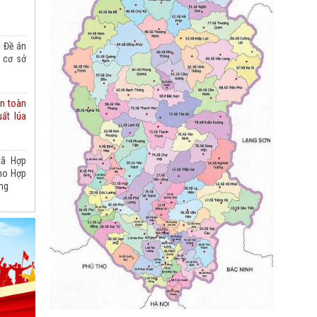
o Đề án
i cơ sở
an toàn
ất lúa
xã Hợp
cho Hợp
ng