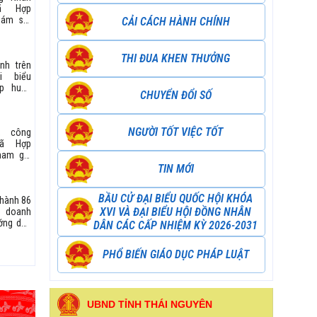
ã Hợp
iám sát
CẢI CÁCH HÀNH CHÍNH
ực hiện
đổi số
 bàn xã
THI ĐUA KHEN THƯỞNG
nh trên
5
i biểu
p huấn
CHUYỂN ĐỔI SỐ
g dụng
 nghệ
tin và
NGƯỜI TỐT VIỆC TỐT
, công
ổi số.
xã Hợp
ham gia
 về trí
TIN MỚI
 tạo
BẦU CỬ ĐẠI BIỂU QUỐC HỘI KHÓA
hành 86
XVI VÀ ĐẠI BIỂU HỘI ĐỒNG NHÂN
 doanh
ớng dẫn
DÂN CÁC CẤP NHIỆM KỲ 2026-2031
dịch vụ
Mobile
PHỔ BIẾN GIÁO DỤC PHÁP LUẬT
ực hiện
điện tử
UBND TỈNH THÁI NGUYÊN