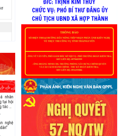
sơ
 dân
ị đề
 Hợp
cá nhân
 tại hội
g tác an
c quốc
6
ơng năm
,
àn
ăn nghệ
 dân”