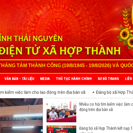
ÔNG (19/8/1945 - 19/8/2026) VÀ QUỐC KHÁNH NƯỚC CỘ
VĂN BẢN - TÀI LIỆU
MEDIA
THỦ TỤC HÀNH CHÍNH
SƠ ĐỒ TRANG
LIÊN
ho lao động trên địa bàn xã
Đảng bộ xã Hợp Thành kết nạp 17 đản
xuất lúa theo tiêu chuẩn
Nhiều cơ hội tìm kiếm việc làm 
động trên địa bàn xã
Đảng bộ xã Hợp Thành kết nạp 