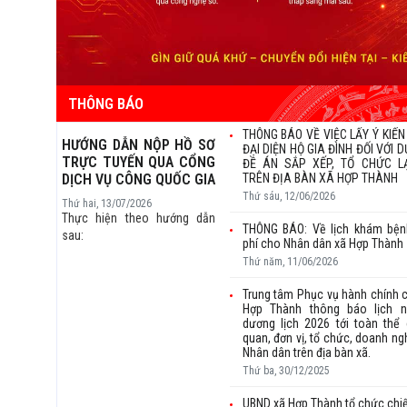
THÔNG BÁO
THÔNG BÁO VỀ VIỆC LẤY Ý KIẾN
HƯỚNG DẪN NỘP HỒ SƠ
ĐẠI DIỆN HỘ GIA ĐÌNH ĐỐI VỚI 
TRỰC TUYẾN QUA CỔNG
ĐỀ ÁN SẮP XẾP, TỔ CHỨC L
DỊCH VỤ CÔNG QUỐC GIA
TRÊN ĐỊA BÀN XÃ HỢP THÀNH
Thứ sáu, 12/06/2026
Thứ hai, 13/07/2026
Thực hiện theo hướng dẫn
THÔNG BÁO: Về lịch khám bện
sau:
phí cho Nhân dân xã Hợp Thành
Thứ năm, 11/06/2026
Trung tâm Phục vụ hành chính 
Hợp Thành thông báo lịch ng
dương lịch 2026 tới toàn thể
quan, đơn vị, tổ chức, doanh ng
Nhân dân trên địa bàn xã.
Thứ ba, 30/12/2025
UBND xã Hợp Thành tổ chức chi