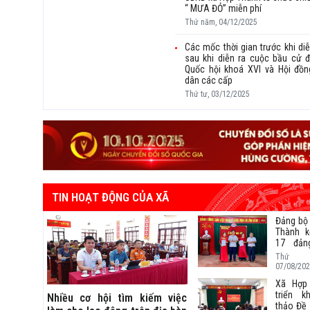
“ MƯA ĐỎ” miễn phí
Thứ năm, 04/12/2025
Các mốc thời gian trước khi diễ
sau khi diễn ra cuộc bầu cử đ
Quốc hội khoá XVI và Hội đồ
dân các cấp
Thứ tư, 03/12/2025
TIN HOẠT ĐỘNG CỦA XÃ
Đảng bộ
Thành k
17 đản
mới
Thứ 
07/08/202
Xã Hợp
triển k
Nhiều cơ hội tìm kiếm việc
thảo Đề