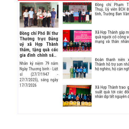
Đồng chí Phạm T
Thuỷ, Uỷ viên BCH 
tỉnh, Trưởng Ban Vă
Xã hội, Hội đồng N
tỉnh Thái Nguyên -
viên Đại biểu Quốc h
Xã Hợp Thành gặp m
XVI, nhiệm kỳ 2026
Đồng chí Phó Bí thư
quà người có công v
trao tặng máy lọc n
Thường trực Đảng
mạng và thân nhân 
trường Tiểu học Phủ 
uỷ xã Hợp Thành
nhân dịp tết nguy
thăm, tặng quà các
Bính Ngọ năm 2026
gia đình chính sách
Đoàn thanh niên 
nhân kỷ niệm 79
Nhân kỷ niệm 79 năm
Thành hỗ trợ sơn nh
năm Ngày Thương
hộ nghèo, hộ cận ng
Ngày Thương binh - Liệt
binh - Liệt sĩ
sĩ (27/7/1947 -
(27/7/1947 -
27/7/2025), sáng ngày
27/7/2026)
17/7/2026
Xã Hợp Thành trao 
suất quà tới các đố
nhân dịp tết nguyên 