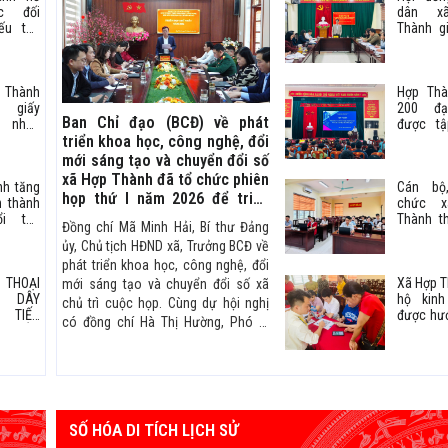
Nguyên
c đối
dân x
ếu thế
Thành g
ện thủ
việc th
 chính
chuyển 
trên địa
 Thành
Hợp Thà
năm 202
 giấy
200 đạ
Ban Chỉ đạo (BCĐ) về phát
 nhận
được tậ
ử dụng
huấn ứn
triển khoa học, công nghệ, đổi
đầu cho
công
mới sáng tạo và chuyển đổi số
n
thông 
xã Hợp Thành đã tổ chức phiên
nh tăng
Cán bộ
chuyển đ
họp thứ I năm 2026 để triển
n thành
chức 
khai một số nhiệm vụ trong
ổi thẻ
Thành t
Đồng chí Mã Minh Hải, Bí thư Đảng
thời gian tới.
ên đúng
tập huấn
ủy, Chủ tịch HĐND xã, Trưởng BCĐ về
tuệ nhân
phát triển khoa học, công nghệ, đổi
 THOẠI
Xã Hợp T
mới sáng tạo và chuyển đổi số xã
 DÂY
hộ kinh
chủ trì cuộc họp. Cùng dự hội nghị
TIẾP
được hư
có đồng chí Hà Thị Hường, Phó Bí
PHẢN
sử dụng 
thư Thường trực Đảng uỷ. Các đồng
N NGHỊ
eTax 
chí thành viên Ban Chỉ đạo
C THI
trong th
Ụ TỈNH
nộp thuế 
UYÊN
SỐ HÓA DI TÍCH LỊCH SỬ