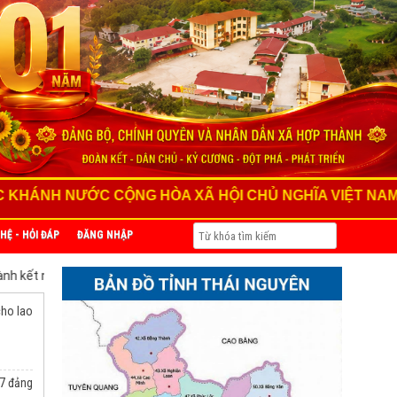
NG HÒA XÃ HỘI CHỦ NGHĨA VIỆT NAM (2/9/1945 - 2/9
 HỆ - HỎI ĐÁP
ĐĂNG NHẬP
g viên mới
Đảng bộ xã Hợp Thành kết nạp 17 đảng viên mới
cho lao
17 đảng