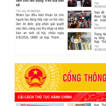
làm cho lao động trên địa bàn
xếp, tổ 
Thứ 
xã
mạng lướ
06/08/202
giáo dụ
Thứ sáu, 07/08/2026
Trên 40
địa bàn
Nhằm tạo điều kiện thuận lợi cho
được tậ
người lao động tiếp cận cơ hội việc
an toà
phẩm v
làm ổn định, góp phần giải quyết
Thứ 
trình s
06/08/202
việc làm, nâng cao thu nhập và đảm
lúa the
bảo an sinh xã hội, chiều ngày
Trung t
chuẩn V
6/8/2026, UBND xã Hợp Thành đã
vụ tổng
Hợp Th
phối hợp với Công ty TNHH Japfa
trợ bà
Comfeed Việt Nam và Công ty
Thứ
bao bì 
05/08/202
TNHH Khai thác Chế biến Khoáng
tác xã
sản Núi Pháo tổ chức Hội nghị
sản Nếp
tuyển dụng công nhân trên địa bàn
Lương
xã Hợp Thành.
CẢI CÁCH THỦ TỤC HÀNH CHÍNH
Hợp Th