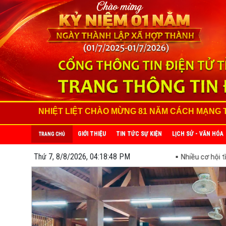
LIỆT CHÀO MỪNG 81 NĂM CÁCH MẠNG THÁNG TÁM THÀNH C
GIỚI THIỆU
TIN TỨC SỰ KIỆN
LỊCH SỬ - VĂN HÓA
TRANG CHỦ
Thứ 7, 8/8/2026, 04:18:50 PM
 làm cho lao động trên địa bàn xã
Nhiều cơ hội tìm kiếm việc làm c
Trên 40 hộ dân được tập huấn an toàn thực phẩm và quy trình sản 
VietGAP