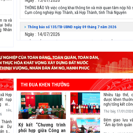
Ngày : 15/07/2026
THÔNG BÁO Về việc công khai thông tin và mời quan tâm nộp hồ 
Cụm công nghiệp Hợp Thành, xã Hợp Thành, tỉnh Thái Nguyên
n ra và
ại biểu
Thông báo số 135/TB-UBND ngày 09 tháng 7 năm 2026
ng Nhân
Ngày : 14/07/2026
THÔNG BÁO Lịch tiếp công dân định kỳ của Chủ tịch Ủy ban nhân
xã Hợp Thành năm 2026
Thông báo số 131/TB-UBND ngày 07 tháng 7 năm 2026
Ngày : 08/07/2026
THÔNG BÁO Về việc công khai thông tin tiếp nhận hồ sơ của đơn v
nghị làm chủ đầu tư xây dựng hạ tầng kỹ thuật cụm công nghiệp
THI ĐUA KHEN THƯỞNG
Thành, xã Hợp Thành, tỉnh Thái Nguyên
 xã Hợp
Nhiều tập thể, 
ết nạp
được khen thưởng
Thông báo số 128/TB-UBND ngày 6 tháng 7 năm 2026
g viên
nghị tổng kết côn
Ngày : 06/07/2026
ninh; công tá
sáu,
Thứ bảy, 17/01/202
phòng địa phư
6
THÔNG BÁO Công khai danh sách các trường hợp đề nghị xét tặng
2025
truy tặng “Huy chương thanh niên xung phong vẻ vang” trên địa b
Đêm giao lưu v
 Thành
Ký kết “Chương trình
xã Hợp Thành
“Ấm áp tình quân
hai Dự
phối hợp giữa Công an
 án sắp