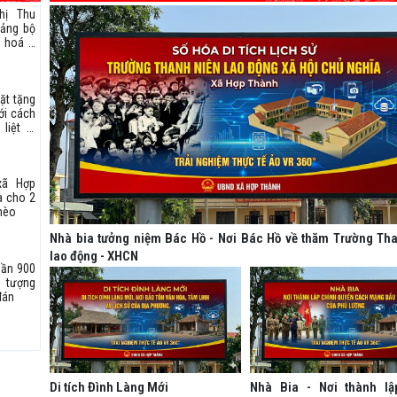
hị Thu
Đảng bộ
n hoá –
hân dân
 Ứng cử
ội khoá
ặt tặng
 – 2031
ới cách
ước tại
liệt sĩ
Lý
ên đán
xã Hợp
à cho 2
hèo
Nhà bia tưởng niệm Bác Hồ - Nơi Bác Hồ về thăm Trường Th
lao động - XHCN
gần 900
i tượng
đán
Di tích Đình Làng Mới
Nhà Bia - Nơi thành lậ