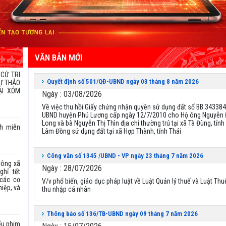
VĂN BẢN MỚI
 CỬ TRI
Quyết định số 501/QĐ-UBND ngày 03 tháng 8 năm 2026
DỰ THẢO
ẠI XÓM
Ngày : 03/08/2026
Về việc thu hồi Giấy chứng nhận quyền sử dụng đất số BB 34338
UBND huyện Phú Lương cấp ngày 12/7/2010 cho Hộ ông Nguyễn
Long và bà Nguyễn Thị Thìn địa chỉ thường trú tại xã Tà Đùng, tỉnh
h miễn
Lâm Đồng sử dụng đất tại xã Hợp Thành, tỉnh Thái
Công văn số 1345 /UBND - VP ngày 23 tháng 7 năm 2026
công xã
Ngày : 28/07/2026
hỉ tết
 các cơ
V/v phổ biến, giáo dục pháp luật về Luật Quản lý thuế và Luật Thu
hiệp, và
thu nhập cá nhân
Thông báo số 136/TB-UBND ngày 09 tháng 7 năm 2026
ếu phim