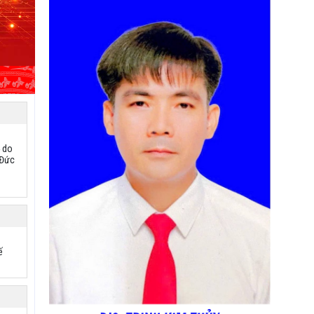
4 do
 Đức
ế