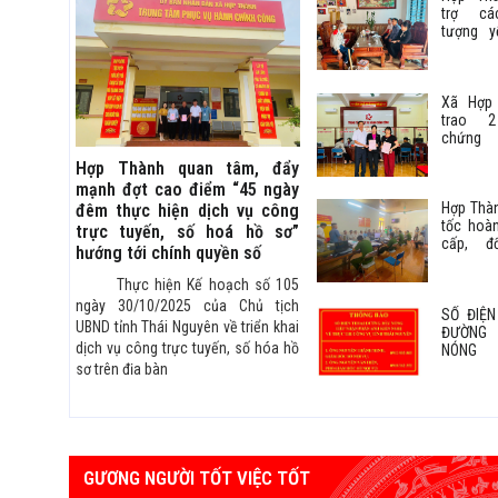
trợ cá
tượng y
thực hi
tục hành
Xã Hợp
trao 2
chứng
quyền s
Hợp Thành quan tâm, đẩy
đất lần 
mạnh đợt cao điểm “45 ngày
Nhân dâ
Hợp Thà
đêm thực hiện dịch vụ công
tốc hoà
trực tuyến, số hoá hồ sơ”
cấp, đ
hướng tới chính quyền số
Đảng vi
tiến độ
Thực hiện Kế hoạch số 105
ngày 30/10/2025 của Chủ tịch
SỐ ĐIỆN
UBND tỉnh Thái Nguyên về triển khai
ĐƯỜNG
dịch vụ công trực tuyến, số hóa hồ
NÓNG 
NHẬN 
sơ trên địa bàn
ÁNH KIẾ
VỀ THỰ
CÔNG V
THÁI NG
GƯƠNG NGƯỜI TỐT VIỆC TỐT