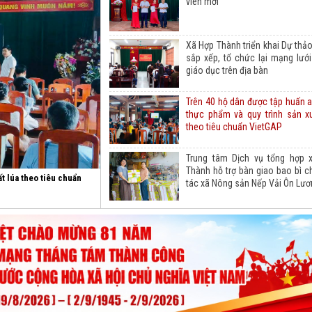
viên mới
Xã Hợp Thành triển khai Dự thả
sắp xếp, tổ chức lại mạng lướ
giáo dục trên địa bàn
Trên 40 hộ dân được tập huấn 
thực phẩm và quy trình sản xu
theo tiêu chuẩn VietGAP
Trung tâm Dịch vụ tổng hợp 
Thành hỗ trợ bàn giao bao bì 
t lúa theo tiêu chuẩn
tác xã Nông sản Nếp Vải Ôn Lươ