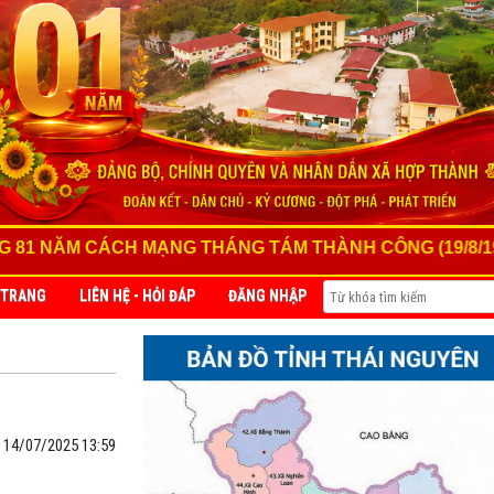
ÁCH MẠNG THÁNG TÁM THÀNH CÔNG (19/8/1945 - 19/8/2
 TRANG
LIÊN HỆ - HỎI ĐÁP
ĐĂNG NHẬP
NGHỊ QUYẾT 57
14/07/2025 13:59