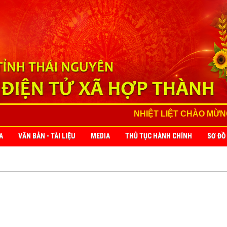
NHIỆT LIỆT CHÀO MỪNG 81 NĂM C
A
VĂN BẢN - TÀI LIỆU
MEDIA
THỦ TỤC HÀNH CHÍNH
SƠ ĐỒ