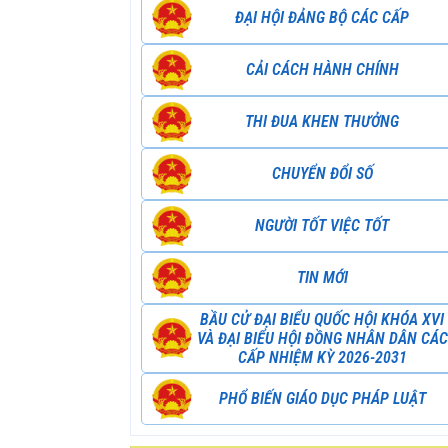
ĐẠI HỘI ĐẢNG BỘ CÁC CẤP
CẢI CÁCH HÀNH CHÍNH
THI ĐUA KHEN THƯỞNG
CHUYỂN ĐỔI SỐ
NGƯỜI TỐT VIỆC TỐT
TIN MỚI
BẦU CỬ ĐẠI BIỂU QUỐC HỘI KHÓA XVI
VÀ ĐẠI BIỂU HỘI ĐỒNG NHÂN DÂN CÁC
CẤP NHIỆM KỲ 2026-2031
PHỔ BIẾN GIÁO DỤC PHÁP LUẬT