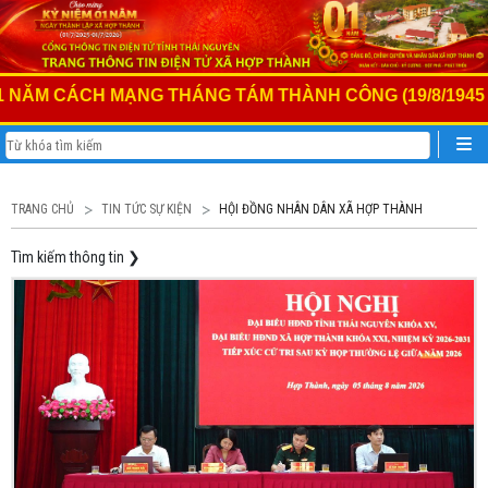
CÁCH MẠNG THÁNG TÁM THÀNH CÔNG (19/8/1945 - 19/8/
TRANG CHỦ
TIN TỨC SỰ KIỆN
HỘI ĐỒNG NHÂN DÂN XÃ HỢP THÀNH
Tìm kiếm thông tin
❯