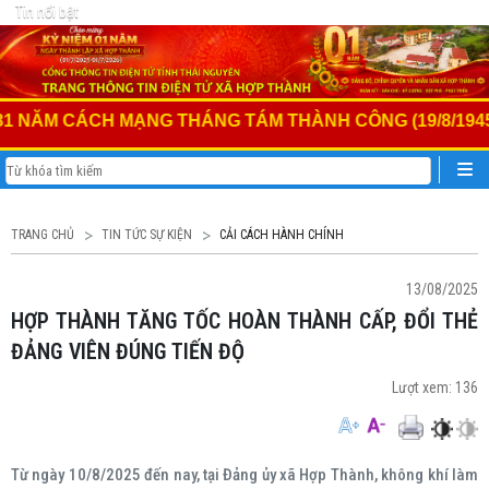
Tin nổi bật
NĂM CÁCH MẠNG THÁNG TÁM THÀNH CÔNG (19/8/1945 - 1
TRANG CHỦ
TIN TỨC SỰ KIỆN
CẢI CÁCH HÀNH CHÍNH
13/08/2025
HỢP THÀNH TĂNG TỐC HOÀN THÀNH CẤP, ĐỔI THẺ
ĐẢNG VIÊN ĐÚNG TIẾN ĐỘ
Lượt xem:
136
Từ ngày 10/8/2025 đến nay, tại Đảng ủy xã Hợp Thành, không khí làm