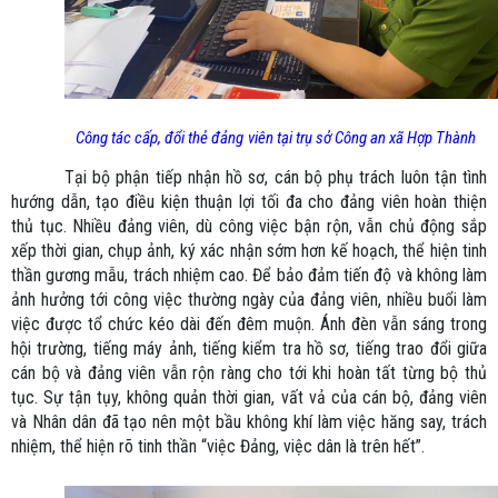
Công tác cấp, đổi thẻ đảng
viên tại trụ sở Công an xã Hợp Thành
Tại bộ phận tiếp nhận hồ sơ, cán bộ phụ trách luôn tận tình
hướng dẫn, tạo điều kiện thuận lợi tối đa cho đảng viên hoàn thiện
thủ tục. Nhiều đảng viên, dù công việc bận rộn, vẫn chủ động sắp
xếp thời gian, chụp ảnh, ký xác nhận sớm hơn kế hoạch, thể hiện tinh
thần gương mẫu, trách nhiệm cao. Để bảo đảm tiến độ và không làm
ảnh hưởng tới công việc thường ngày của đảng viên, nhiều buổi làm
việc được tổ chức kéo dài đến đêm muộn. Ánh đèn vẫn sáng trong
hội trường, tiếng máy ảnh, tiếng kiểm tra hồ sơ, tiếng trao đổi giữa
cán bộ và đảng viên vẫn rộn ràng cho tới khi hoàn tất từng bộ thủ
tục. Sự tận tụy, không quản thời gian, vất vả của cán bộ, đảng viên
và Nhân dân đã tạo nên một bầu không khí làm việc hăng say, trách
nhiệm, thể hiện rõ tinh thần “việc Đảng, việc dân là trên hết”.