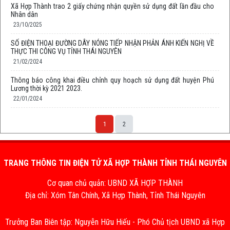
Xã Hợp Thành trao 2 giấy chứng nhận quyền sử dụng đất lần đầu cho
Nhân dân
23/10/2025
SỐ ĐIỆN THOẠI ĐƯỜNG DÂY NÓNG TIẾP NHẬN PHẢN ÁNH KIẾN NGHỊ VỀ
THỰC THI CÔNG VỤ TỈNH THÁI NGUYÊN
21/02/2024
Thông báo công khai điều chỉnh quy hoạch sử dụng đất huyện Phú
Lương thời kỳ 2021 2023.
22/01/2024
1
2
TRANG THÔNG TIN ĐIỆN TỬ XÃ HỢP THÀNH TỈNH THÁI NGUYÊN
Cơ quan chủ quản: UBND XÃ HỢP THÀNH
Địa chỉ: Xóm Tân Chính, Xã Hợp Thành, Tỉnh Thái Nguyên
Trưởng Ban Biên tập: Nguyễn Hữu Hiếu - Phó Chủ tịch UBND xã Hợp