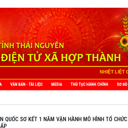
NHIỆT LIỆT CHÀO MỪNG 81 NĂM
A
VĂN BẢN - TÀI LIỆU
MEDIA
THỦ TỤC HÀNH CHÍNH
SƠ ĐỒ
CẤP