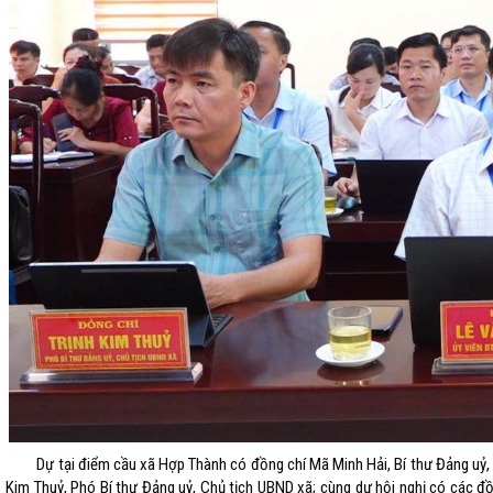
Dự tại điểm cầu xã Hợp Thành có đồng chí Mã Minh Hải, Bí thư Đảng uỷ, Ch
Kim Thuỷ, Phó Bí thư Đảng uỷ, Chủ tịch UBND xã; cùng dự hội nghị có các đ