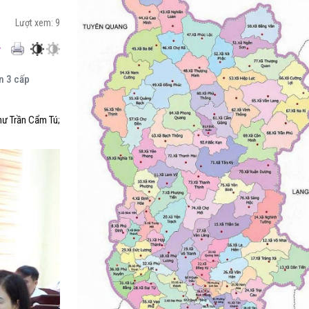
Lượt xem:
9
n 3 cấp
hư Trần Cẩm Tú;