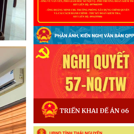
UBND TỈNH THÁI NGUYÊN