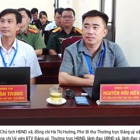
ủ tịch HĐND xã; đồng chí Hà Thị Hường, Phó Bí thư Thường trực Đảng uỷ xã;
ồng chí Uỷ viên BTV Đảng uỷ; Thường trực HĐND, lãnh đạo UBND xã; lãnh đạo 