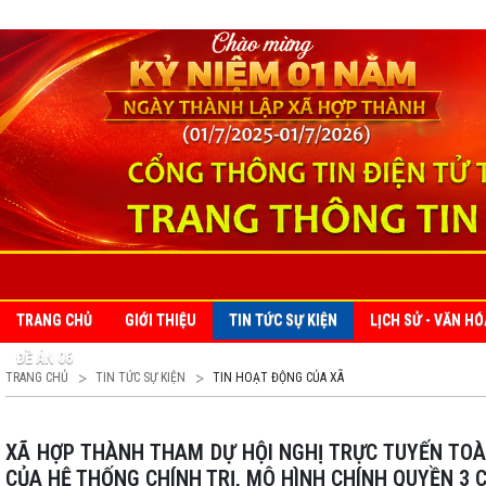
TRANG CHỦ
GIỚI THIỆU
TIN TỨC SỰ KIỆN
LỊCH SỬ - VĂN HÓ
ĐỀ ÁN 06
TRANG CHỦ
TIN TỨC SỰ KIỆN
TIN HOẠT ĐỘNG CỦA XÃ
XÃ HỢP THÀNH THAM DỰ HỘI NGHỊ TRỰC TUYẾN TOÀN QUỐC SƠ KẾT 1 NĂM VẬN HÀNH MÔ HÌNH TỔ CHỨC TỔNG THỂ
CỦA HỆ THỐNG CHÍNH TRỊ, MÔ HÌNH CHÍNH QUYỀN 3 