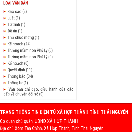
LOẠI VĂN BẢN
Báo cáo (2)
Luật (1)
Tờ trình (1)
Đề án (1)
Thư chúc mừng (1)
Kế hoạch (24)
Trường mầm non Phủ Lý (0)
Trường mầm non Phủ Lý (0)
Kế hoạch (0)
Quyết định (11)
Thông báo (34)
Thông tư (1)
Văn bản chỉ đạo, điều hành của các
cấp về chuyển đổi số (0)
Sơ kết giữa nhiệm kỳ 2020-2025 (0)
Quy định (1)
TRANG THÔNG TIN ĐIỆN TỬ XÃ HỢP THÀNH TỈNH THÁI NGUYÊN
Nghị quyết (6)
Nghị định (0)
Cơ quan chủ quản: UBND XÃ HỢP THÀNH
Kết luận (0)
Địa chỉ: Xóm Tân Chính, Xã Hợp Thành, Tỉnh Thái Nguyên