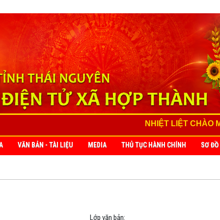
NHIỆT LIỆT CHÀO MỪN
A
VĂN BẢN - TÀI LIỆU
MEDIA
THỦ TỤC HÀNH CHÍNH
SƠ ĐỒ
Lớp văn bản: