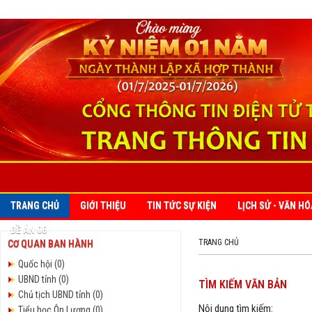
TRANG CHỦ
GIỚI THIỆU
TIN TỨC SỰ KIỆN
LỊCH SỬ - VĂN HÓ
ĐỀ ÁN 06
TRANG CHỦ
CƠ QUAN BAN HÀNH
Quốc hội (0)
UBND tỉnh (0)
TÌM KIẾM VĂN BẢN
Chủ tịch UBND tỉnh (0)
Nội dung tìm kiếm:
Tiểu học Ôn Lương (0)