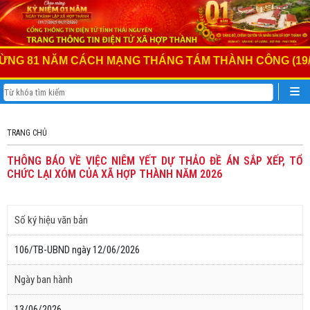
NG 81 NĂM CÁCH MẠNG THÁNG TÁM THÀNH CÔNG (19/8/1
TRANG CHỦ
THÔNG BÁO VỀ VIỆC NIÊM YẾT DỰ THẢO ĐỀ ÁN SẮP XẾP, TỔ
CHỨC LẠI XÓM CỦA XÃ HỢP THÀNH NĂM 2026
Số ký hiệu văn bản
106/TB-UBND ngày 12/06/2026
Ngày ban hành
13/06/2026