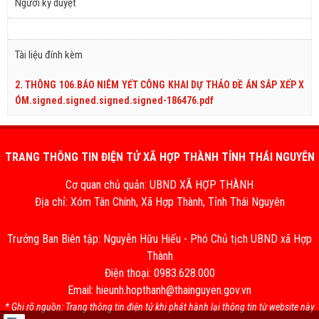
Người ký duyệt
Tài liệu đính kèm
2. THÔNG 106.BÁO NIÊM YẾT CÔNG KHAI DỰ THẢO ĐỀ ÁN SẮP XẾP X
ÓM.signed.signed.signed.signed-186476.pdf
TRANG THÔNG TIN ĐIỆN TỬ XÃ HỢP THÀNH TỈNH THÁI NGUYÊN
Cơ quan chủ quản: UBND XÃ HỢP THÀNH
Địa chỉ: Xóm Tân Chính, Xã Hợp Thành, Tỉnh Thái Nguyên
Trưởng Ban Biên tập: Nguyễn Hữu Hiếu - Phó Chủ tịch UBND xã Hợp
Thành
Điện thoại: 0983.628.000
Email: hieunh.hopthanh@thainguyen.gov.vn
* Ghi rõ nguồn: Trang thông tin điện tử khi phát hành lại thông tin từ website này